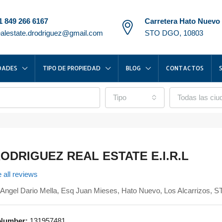
1 849 266 6167
Carretera Hato Nuevo
ealestate.drodriguez@gmail.com
STO DGO, 10803
DADES
TIPO DE PROPIEDAD
BLOG
CONTACTOS
Tipo
Todas las ci
ODRIGUEZ REAL ESTATE E.I.R.L
 all reviews
Angel Dario Mella, Esq Juan Mieses, Hato Nuevo, Los Alcarrizos,
Number:
131957481