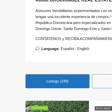
About DRODRIGUEZ REAL ESTATE E
Asesores Inmobiliarios experimentados con ser
tengas una excelente experiencia de compra / 
República Dominicana pero especializados en 
Domingo Oeste, Santo Domingo Este y Santo 
CONTATENOS y RECIBA ACOMPAÑAMIEN
Language:
Español - English
Listings (249)
DESTACADA
EN PLANOS