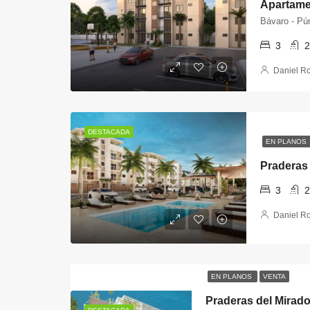
Bávaro - Pú
3
2
Daniel R
DESTACADA
EN PLANOS
Praderas 
3
2
Daniel R
EN PLANOS
VENTA
Praderas del Mirad