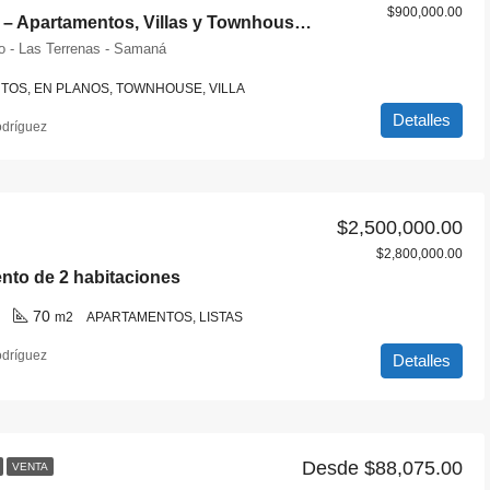
$900,000.00
Portofino – Apartamentos, Villas y Townhouses en Samaná
lo - Las Terrenas - Samaná
TOS, EN PLANOS, TOWNHOUSE, VILLA
Detalles
odríguez
$2,500,000.00
$2,800,000.00
nto de 2 habitaciones
70
m2
APARTAMENTOS, LISTAS
odríguez
Detalles
Desde
$88,075.00
VENTA