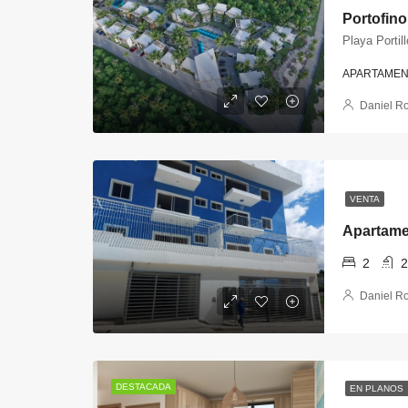
Playa Portil
APARTAMEN
Daniel R
VENTA
Apartame
2
2
Daniel R
DESTACADA
EN PLANOS