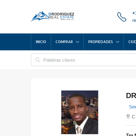
+
r
INICIO
COMPRAR
PROPIEDADES
CIU
DR
See
C 
Tax 