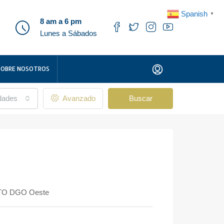
Spanish
▼
8 am a 6 pm
Lunes a Sábados
SOBRE NOSOTROS
udades
Avanzado
Buscar
 STO DGO Oeste