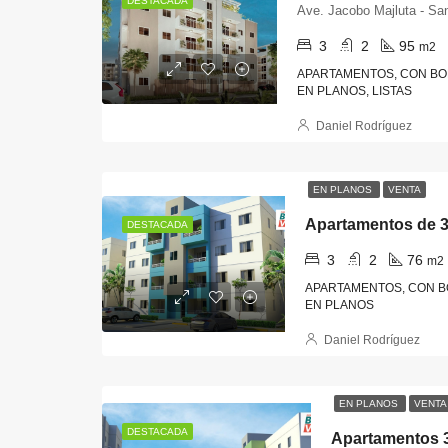
DESTACADA
Ave. Jacobo Majluta - Sa
3
2
95
m2
APARTAMENTOS, CON BON
EN PLANOS, LISTAS
Daniel Rodríguez
EN PLANOS
VENTA
DESTACADA
3
2
76
m2
APARTAMENTOS, CON BO
EN PLANOS
Daniel Rodríguez
EN PLANOS
VENTA
DESTACADA