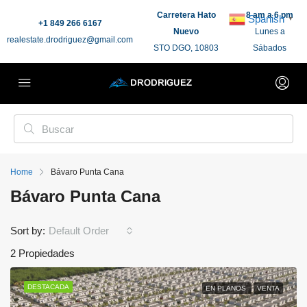
Carretera Hato
8 am a 6 pm
Spanish
▼
+1 849 266 6167
Nuevo
Lunes a
realestate.drodriguez@gmail.com
STO DGO, 10803
Sábados
Home
Bávaro Punta Cana
Bávaro Punta Cana
Sort by:
Default Order
2 Propiedades
DESTACADA
EN PLANOS
VENTA