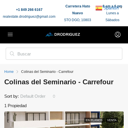
Carretera Hato
8 am a 6 pm
Spanish
▼
+1 849 266 6167
Nuevo
Lunes a
realestate.drodriguez@gmail.com
STO DGO, 10803
Sábados
Home
Colinas del Seminario - Carrefour
Colinas del Seminario - Carrefour
Sort by:
Default Order
1 Propiedad
EN PLANOS
VENTA