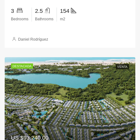
3
2.5
154
Bedrooms
Bathrooms
m2
Daniel Rodríguez
DESTACADA
VENTA
US
$93,240.00