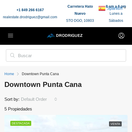
Carretera Hato
8 am a 6 pm
Spanish
▼
+1 849 266 6167
Nuevo
Lunes a
realestate.drodriguez@gmail.com
STO DGO, 10803
Sábados
Home
Downtown Punta Cana
Downtown Punta Cana
Sort by:
Default Order
5 Propiedades
DESTACADA
VENTA