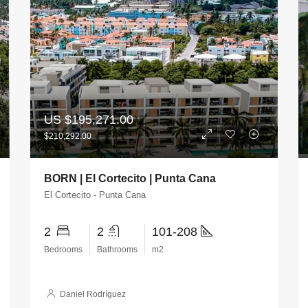
US
$195,271.00
$210,292.00
BORN | El Cortecito | Punta Cana
El Cortecito - Punta Cana
2
2
101-208
Bedrooms
Bathrooms
m2
Daniel Rodríguez