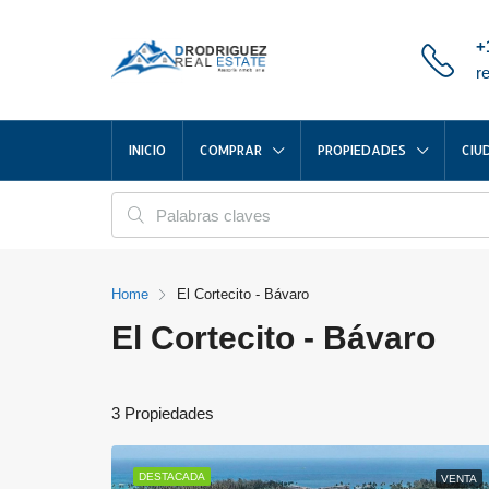
+
r
INICIO
COMPRAR
PROPIEDADES
CIU
Home
El Cortecito - Bávaro
El Cortecito - Bávaro
3 Propiedades
DESTACADA
VENTA