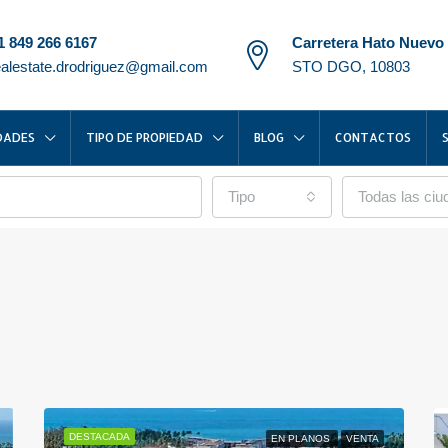
1 849 266 6167
Carretera Hato Nuevo
ealestate.drodriguez@gmail.com
STO DGO, 10803
DADES
TIPO DE PROPIEDAD
BLOG
CONTACTOS
Tipo
Todas las ci
DESTACADA
EN PLANOS
VENTA