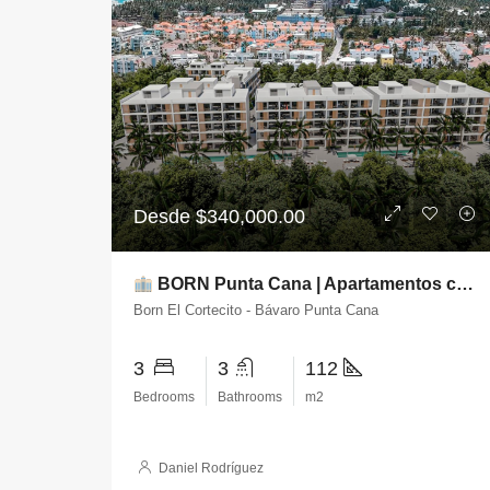
Desde
$340,000.00
BORN Punta Cana | Apartamentos con CONFOTUR en El Cortecito
Born El Cortecito - Bávaro Punta Cana
3
3
112
Bedrooms
Bathrooms
m2
Daniel Rodríguez