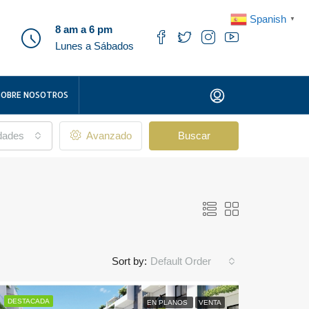
Spanish
▼
8 am a 6 pm
Lunes a Sábados
SOBRE NOSOTROS
udades
Avanzado
Buscar
Sort by:
Default Order
DESTACADA
EN PLANOS
VENTA