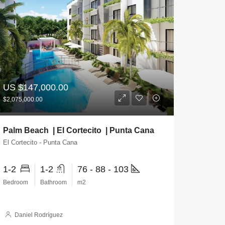
US
$147,000.00
$2,075,000.00
Palm Beach | El Cortecito | Punta Cana
El Cortecito - Punta Cana
1-2
1-2
76 - 88 - 103
Bedroom
Bathroom
m2
Daniel Rodríguez