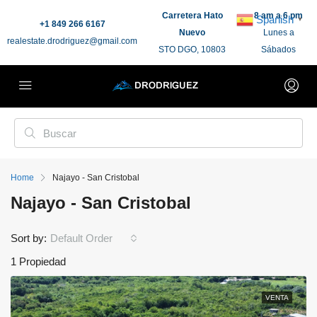
Carretera Hato
8 am a 6 pm
Spanish
▼
+1 849 266 6167
Nuevo
Lunes a
realestate.drodriguez@gmail.com
STO DGO, 10803
Sábados
Home
Najayo - San Cristobal
Najayo - San Cristobal
Sort by:
Default Order
1 Propiedad
VENTA