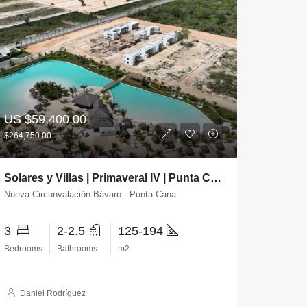
US
$59,400.00
$264,750.00
Solares y Villas | Primaveral IV | Punta Cana
Nueva Circunvalación Bávaro - Punta Cana
3
2-2.5
125-194
Bedrooms
Bathrooms
m2
Daniel Rodríguez