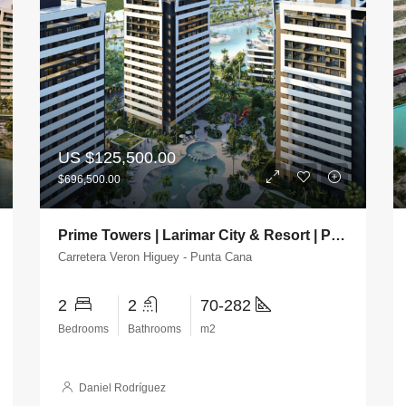
US
$125,500.00
$696,500.00
Prime Towers | Larimar City & Resort | Punta Cana
Carretera Veron Higuey - Punta Cana
2
2
70-282
Bedrooms
Bathrooms
m2
Daniel Rodríguez