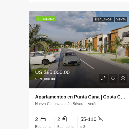
DESTACADA
EN PLANOS
VENTA
US
$85,000.00
$170,000.00
Apartamentos en Punta Cana | Costa Coral Residence
Nueva Circunvalación Bávaro - Verón
2
2
55-110
Bedrooms
Bathrooms
m2