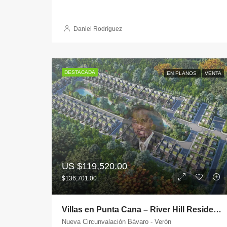
Daniel Rodríguez
DESTACADA
EN PLANOS
VENTA
US
$119,520.00
$136,701.00
Villas en Punta Cana – River Hill Residences
Nueva Circunvalación Bávaro - Verón