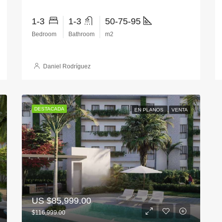
1-3
1-3
50-75-95
Bedroom
Bathroom
m2
Daniel Rodríguez
DESTACADA
EN PLANOS
VENTA
US
$85,999.00
$116,999.00