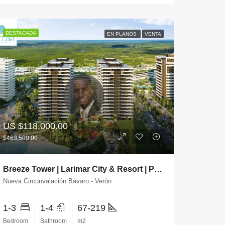
DESTACADA
EN PLANOS
VENTA
US
$118,000.00
$463,500.00
Breeze Tower | Larimar City & Resort | Punta Cana
Nueva Circunvalación Bávaro - Verón
1-3
1-4
67-219
Bedroom
Bathroom
m2