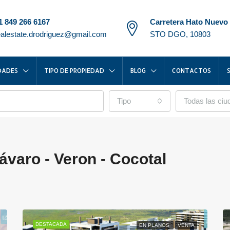
1 849 266 6167
Carretera Hato Nuevo
ealestate.drodriguez@gmail.com
STO DGO, 10803
DADES
TIPO DE PROPIEDAD
BLOG
CONTACTOS
Tipo
Todas las ci
varo - Veron - Cocotal
DESTACADA
EN PLANOS
VENTA