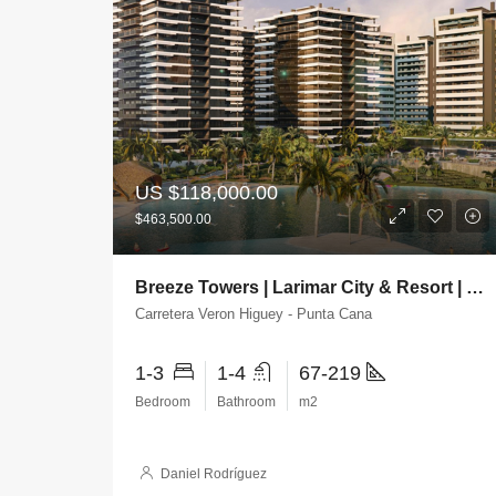
US
$118,000.00
$463,500.00
Breeze Towers | Larimar City & Resort | Punta Cana
Carretera Veron Higuey - Punta Cana
1-3
1-4
67-219
Bedroom
Bathroom
m2
Daniel Rodríguez