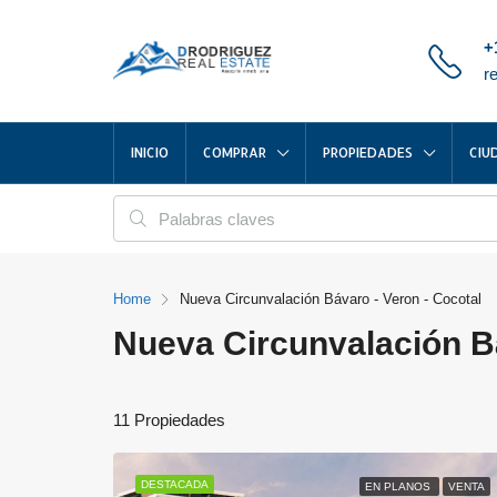
+
r
INICIO
COMPRAR
PROPIEDADES
CIU
Home
Nueva Circunvalación Bávaro - Veron - Cocotal
Nueva Circunvalación Bá
11 Propiedades
DESTACADA
EN PLANOS
VENTA