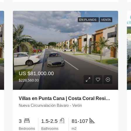
EN PLANOS
VENTA
US
$81,000.00
$228,560.00
Villas en Punta Cana | Costa Coral Residence
Nueva Circunvalación Bávaro - Verón
3
1.5-2.5
81-107
Bedrooms
Bathrooms
m2