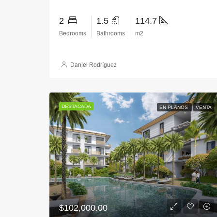
2
1.5
114.7
Bedrooms
Bathrooms
m2
Daniel Rodríguez
DESTACADA
EN PLANOS
VENTA
$102,000.00