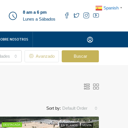
Spanish
▼
8 am a 6 pm
Lunes a Sábados
SOBRE NOSOTROS
udades
Avanzado
Buscar
Sort by:
Default Order
DESTACADA
EN PLANOS
VENTA