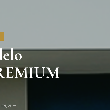
elo
REMIUM
r mejor —