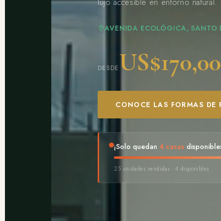
lujo accesible en entorno natural.
AVENIDA ECOLÓGICA, SANTO
US$170,0
DESDE
CONOCE LAS FORMAS DE
¡Solo quedan
4 casas
disponible
25 unidades vendidas · 4 disponibles