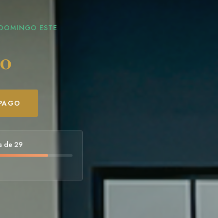
 DOMINGO ESTE
00
 PAGO
s de 29