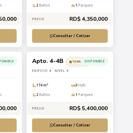
o
2
Baños
1
Parqueo
50,000
RD$ 4,350,000
PRECIO
Consultar / Cotizar
Apto. 4-4B
PONIBLE
DISPONIBLE
TERRAZA
EDIFICIO 4 · NIVEL 4
174 m²
3
Hab.
o
2
Baños
1
Parqueo
00,000
RD$ 5,400,000
PRECIO
Consultar / Cotizar