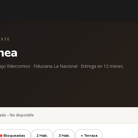
ESTE
ínea
jo fideicomiso · Fiduciaria La Nacional · Entrega en 12 meses.
ada – No disponible
Bloqueadas
2 Hab.
3 Hab.
+ Terraza