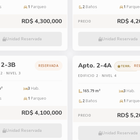
s
1
Parqueo
2
Baños
1
Parque
RD$ 4,300,000
RD$ 4,2
PRECIO
Unidad Reservada
Unidad Reservada
 2-3B
Apto. 2-4A
RESERVADA
RE
TERRAZA
2 · NIVEL 3
EDIFICIO 2 · NIVEL 4
m²
3
Hab.
165.79 m²
3
Hab.
s
1
Parqueo
2
Baños
1
Parque
RD$ 4,100,000
RD$ 5,2
PRECIO
Unidad Reservada
Unidad Reservada