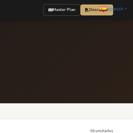
Spanish
▼
Master Plan
Descargar
56 unidades