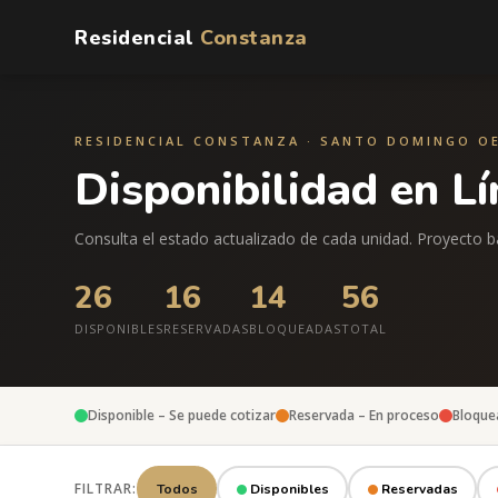
Residencial
Constanza
RESIDENCIAL CONSTANZA · SANTO DOMINGO O
Disponibilidad en L
Consulta el estado actualizado de cada unidad. Proyecto ba
26
16
14
56
DISPONIBLES
RESERVADAS
BLOQUEADAS
TOTAL
Disponible – Se puede cotizar
Reservada – En proceso
Bloque
FILTRAR:
Todos
Disponibles
Reservadas