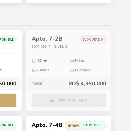
Apto. 7-2B
PONIBLE
BLOQUEADO
EDIFICIO 7 · NIVEL 2
102 m²
3
Hab.
o
2
Baños
1
Parqueo
50,000
RD$ 4,350,000
PRECIO
Unidad Bloqueada
Apto. 7-4B
PONIBLE
DISPONIBLE
TERRAZA