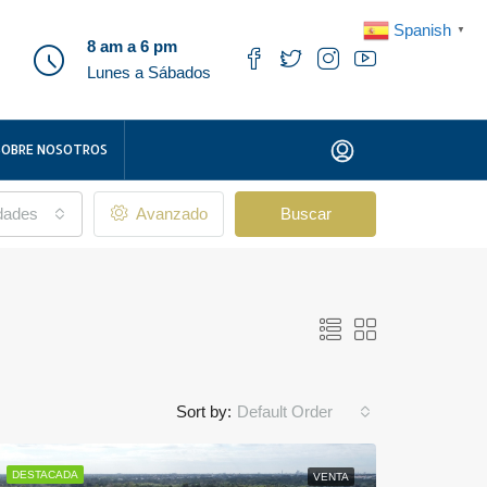
Spanish
▼
8 am a 6 pm
Lunes a Sábados
SOBRE NOSOTROS
udades
Avanzado
Buscar
Sort by:
Default Order
DESTACADA
VENTA