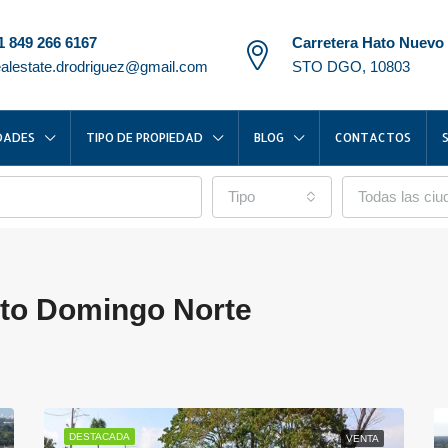
1 849 266 6167
Carretera Hato Nuevo
ealestate.drodriguez@gmail.com
STO DGO, 10803
DADES
TIPO DE PROPIEDAD
BLOG
CONTACTOS
Tipo
Todas las ci
nto Domingo Norte
DESTACADA
VENTA