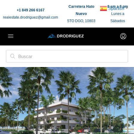
Carretera Hato
8 am a 6 pm
Spanish
▼
+1 849 266 6167
Nuevo
Lunes a
realestate.drodriguez@gmail.com
STO DGO, 10803
Sábados