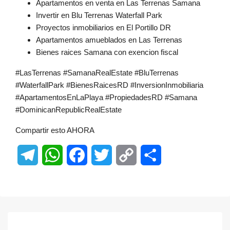
Apartamentos en venta en Las Terrenas Samana
Invertir en Blu Terrenas Waterfall Park
Proyectos inmobiliarios en El Portillo DR
Apartamentos amueblados en Las Terrenas
Bienes raices Samana con exencion fiscal
#LasTerrenas #SamanaRealEstate #BluTerrenas
#WaterfallPark #BienesRaicesRD #InversionInmobiliaria
#ApartamentosEnLaPlaya #PropiedadesRD #Samana
#DominicanRepublicRealEstate
Compartir esto AHORA
Telegram
WhatsApp
Facebook
Twitter
Copy
Share
Link