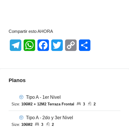
USA, Estados Unidos, Puerto Rico, América, Centro América,
América Latina, Turismo Dominicano, Préstamo Hipotecario,
Fideicomiso Inmobiliario
Compartir esto AHORA
Telegram
WhatsApp
Facebook
Twitter
Copy
Share
Link
Planos
Tipo A - 1er Nivel
Size:
106M2 + 12M2 Terraza Frontal
3
2
Tipo A - 2do y 3er Nivel
Size:
106M2
3
2