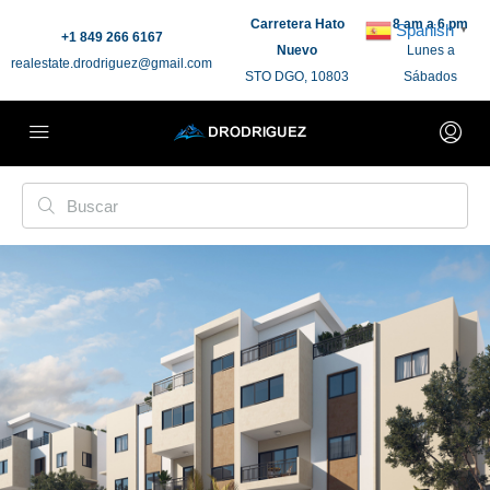
Carretera Hato
8 am a 6 pm
Spanish
▼
+1 849 266 6167
Nuevo
Lunes a
realestate.drodriguez@gmail.com
STO DGO, 10803
Sábados