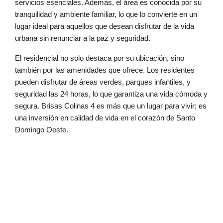
servicios esenciales. Además, el área es conocida por su
tranquilidad y ambiente familiar, lo que lo convierte en un
lugar ideal para aquellos que desean disfrutar de la vida
urbana sin renunciar a la paz y seguridad.
El residencial no solo destaca por su ubicación, sino
también por las amenidades que ofrece. Los residentes
pueden disfrutar de áreas verdes, parques infantiles, y
seguridad las 24 horas, lo que garantiza una vida cómoda y
segura. Brisas Colinas 4 es más que un lugar para vivir; es
una inversión en calidad de vida en el corazón de Santo
Domingo Oeste.
Brisas Colinas 4, Residencial Brisas Colinas 4, Grupo GHR,
Constructora GHR, Apartamentos en la Prolongación 27 de
Febrero, Prolongación 27, Avenida Los Beisbolistas, Los
Beisbolistas, Santo Domingo, Real Estate Invesment, Inversiones
en Santo Domingo, Asesor Inmobiliario en Santo Domingo,
Inmobiliaria en seria en Santo Domingo, Mejor Inmobiliaria de
República Dominicana, Broker Inmobiliaro, Vendedor Inmobiliario,