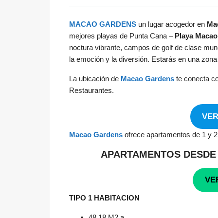
MACAO GARDENS
un lugar acogedor en
Ma
mejores playas de Punta Cana –
Playa Macao
noctura vibrante, campos de golf de clase mundi
la emoción y la diversión. Estarás en una zona t
La ubicación de
Macao Gardens
te conecta co
Restaurantes.
VER
Macao Gardens
ofrece apartamentos de 1 y 2 h
APARTAMENTOS DESDE 
VE
TIPO 1 HABITACION
48.18 M2 a