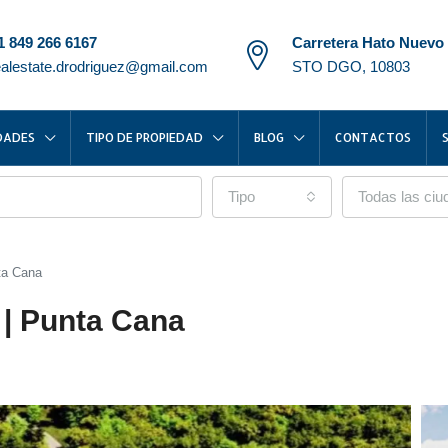
1 849 266 6167
Carretera Hato Nuevo
ealestate.drodriguez@gmail.com
STO DGO, 10803
DADES
TIPO DE PROPIEDAD
BLOG
CONTACTOS
Tipo
Todas las ci
ta Cana
| Punta Cana