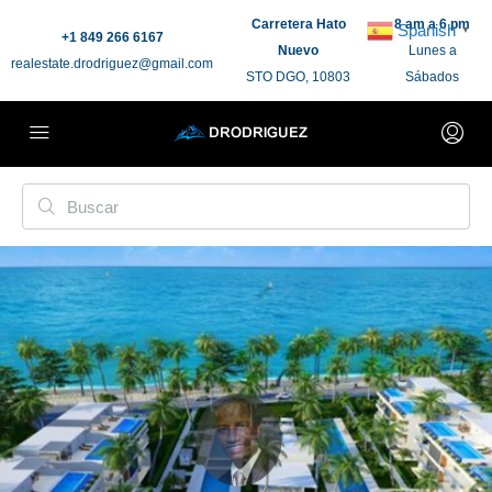
Carretera Hato
8 am a 6 pm
Spanish
▼
+1 849 266 6167
Nuevo
Lunes a
realestate.drodriguez@gmail.com
STO DGO, 10803
Sábados