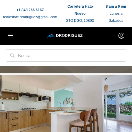
Carretera Hato
8 am a 6 pm
+1 849 266 6167
Nuevo
Lunes a
realestate.drodriguez@gmail.com
STO DGO, 10803
Sábados