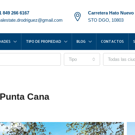
1 849 266 6167
Carretera Hato Nuevo
ealestate.drodriguez@gmail.com
STO DGO, 10803
DADES
TIPO DE PROPIEDAD
BLOG
CONTACTOS
Tipo
Todas las ci
| Punta Cana