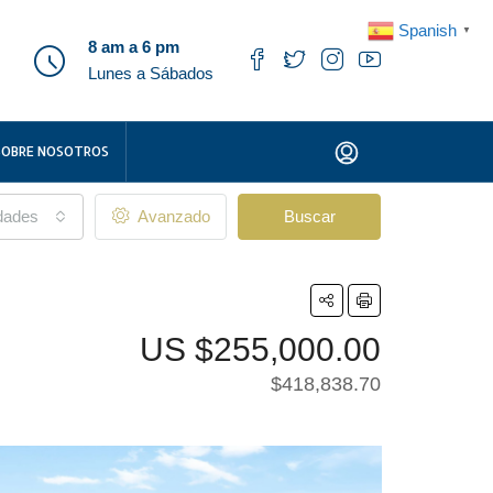
Spanish
▼
8 am a 6 pm
Lunes a Sábados
SOBRE NOSOTROS
udades
Avanzado
Buscar
US
$255,000.00
$418,838.70