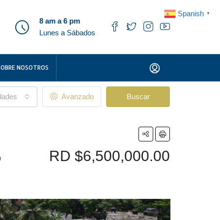
Spanish
▼
8 am a 6 pm
Lunes a Sábados
SOBRE NOSOTROS
udades
Avanzado
Buscar
RD
$6,500,000.00
o