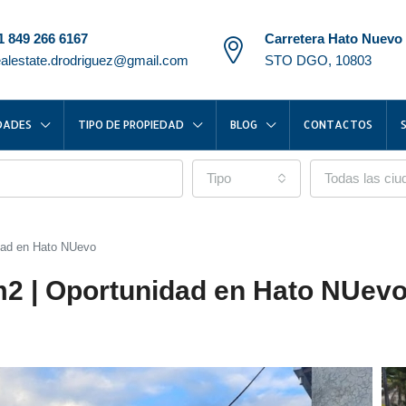
1 849 266 6167
Carretera Hato Nuevo
ealestate.drodriguez@gmail.com
STO DGO, 10803
DADES
TIPO DE PROPIEDAD
BLOG
CONTACTOS
Tipo
Todas las ci
idad en Hato NUevo
m2 | Oportunidad en Hato NUev