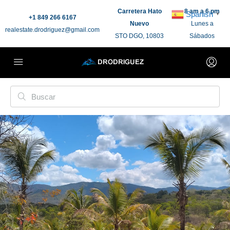
Carretera Hato
8 am a 6 pm
Spanish
▼
+1 849 266 6167
Nuevo
Lunes a
realestate.drodriguez@gmail.com
STO DGO, 10803
Sábados