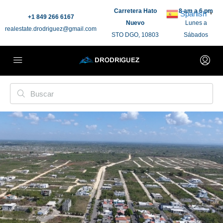
Carretera Hato
8 am a 6 pm
Spanish
▼
+1 849 266 6167
Nuevo
Lunes a
realestate.drodriguez@gmail.com
STO DGO, 10803
Sábados