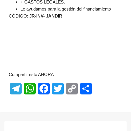
+ GASTOS LEGALES.
Le ayudamos para la gestión del financiamiento
CÓDIGO:
JR-INV- JANDIR
Solares en venta en Santo Domingo Este, Solares en Venta en
Santo Domingo, Solares en Venta en Las Americas, Solares en
Venta en Boca Chica, Venta de Solares en Santo Domingo Este,
Residencial Brisamar en Autopista Las Americas, Autopista Las
Americas, Aeropuerto Las Americas, Playa Boca Chica, Ciudad
Juan Bosch, Avenida Ecologica.
Compartir esto AHORA
Telegram
WhatsApp
Facebook
Twitter
Copy
Share
Link