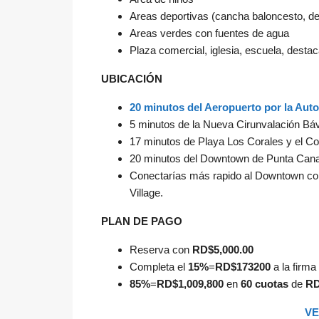
Areas deportivas (cancha baloncesto, de t
Areas verdes con fuentes de agua
Plaza comercial, iglesia, escuela, destac
UBICACIÓN
20 minutos del Aeropuerto por la Auto
5 minutos de la Nueva Cirunvalación Bá
17 minutos de Playa Los Corales y el Co
20 minutos del Downtown de Punta Can
Conectarías más rapido al Downtown con 
Village.
PLAN DE PAGO
Reserva con
RD$5,000.00
Completa el
15%
=
RD$173200
a la firma
85%
=
RD$1,009,800
en
60 cuotas
de
RD
VE