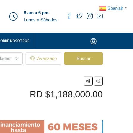
Spanish
▼
8 am a 6 pm
Lunes a Sábados
SOBRE NOSOTROS
udades
Avanzado
Buscar
RD
$1,188,000.00