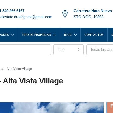
1 849 266 6167
Carretera Hato Nuevo
ealestate.drodriguez@gmail.com
STO DGO, 10803
DADES
TIPO DE PROPIEDAD
BLOG
CONTACTOS
Tipo
Todas las ci
a – Alta Vista Village
Alta Vista Village