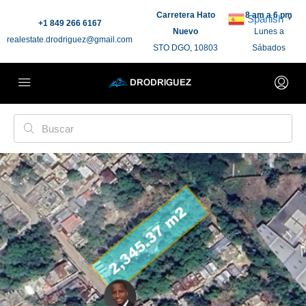
Carretera Hato
8 am a 6 pm
Spanish
▼
+1 849 266 6167
Nuevo
Lunes a
realestate.drodriguez@gmail.com
STO DGO, 10803
Sábados