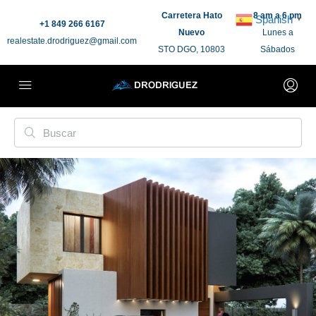
Carretera Hato
8 am a 6 pm
Spanish
▼
+1 849 266 6167
Nuevo
Lunes a
realestate.drodriguez@gmail.com
STO DGO, 10803
Sábados