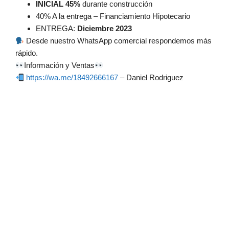
INICIAL 45%
durante construcción
40% A la entrega – Financiamiento Hipotecario
ENTREGA:
Diciembre 2023
Desde nuestro WhatsApp comercial respondemos más
rápido.
Información y Ventas
https://wa.me/18492666167
– Daniel Rodriguez
Villas en Punta Cana, Apartamentos en Punta Cana, Inversión en
Punta Cana, Casas en Punta Cana, Real Estatate en Punta Cana,
Desarrollo Turistico en Punta Cana, David Collado,
MinisterioTurismo, Mejores Playas de Punta Cana, Diversión en
Punta Cana, Las mejores playas del caribe, Daniel Rodriguez,
Asesor Inmobiliario, Asesoria Inmobiliaria, Noticias del sector
construcción de punta cana, desarrollo turistico de punta cana,
Presidente Luis Abinader, Alicia Ortega, Noticias SIN, República
Dominicana lo tine todo. #PuntaCana #Beaches
#LasMejoresPlayas #TurismoDominicano #MinisterioDeTurismo,
#EstadosUnidos #Rusia #China #ONU #GuerraMundial