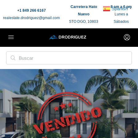
Carretera Hato
8 am a 6 pm
Spanish
▼
+1 849 266 6167
Nuevo
Lunes a
realestate.drodriguez@gmail.com
STO DGO, 10803
Sábados