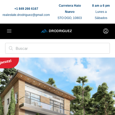
Carretera Hato
8 am a 6 pm
+1 849 266 6167
Nuevo
Lunes a
realestate.drodriguez@gmail.com
STO DGO, 10803
Sábados