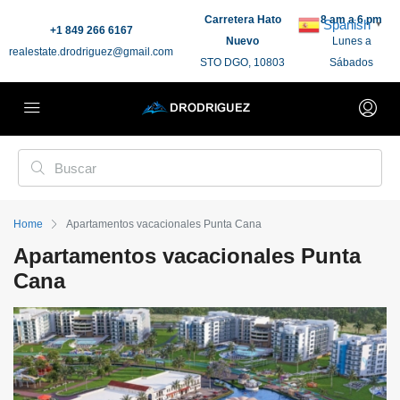
Carretera Hato
8 am a 6 pm
Spanish
▼
+1 849 266 6167
Nuevo
Lunes a
realestate.drodriguez@gmail.com
STO DGO, 10803
Sábados
Home
Apartamentos vacacionales Punta Cana
Apartamentos vacacionales Punta
Cana