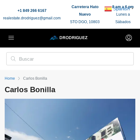
Carretera Hato
8 am a 6 pm
Spanish
▼
+1 849 266 6167
Nuevo
Lunes a
realestate.drodriguez@gmail.com
STO DGO, 10803
Sábados
Home
Carlos Bonilla
Carlos Bonilla