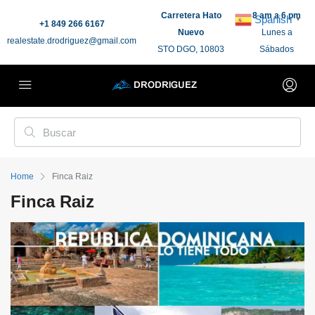
Carretera Hato
8 am a 6 pm
Spanish
▼
+1 849 266 6167
Nuevo
Lunes a
realestate.drodriguez@gmail.com
STO DGO, 10803
Sábados
Home
Finca Raiz
Finca Raiz