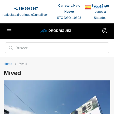
Carretera Hato
8 am a 6 pm
Spanish
▼
+1 849 266 6167
Nuevo
Lunes a
realestate.drodriguez@gmail.com
STO DGO, 10803
Sábados
Home
Mived
Mived