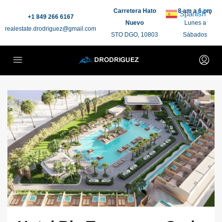
Carretera Hato
8 am a 6 pm
Spanish
▼
+1 849 266 6167
Nuevo
Lunes a
realestate.drodriguez@gmail.com
STO DGO, 10803
Sábados