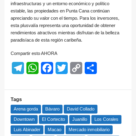
infraestructuras y un entorno económico y político
estable, las propiedades en Punta Cana continúan
apreciando su valor con el tiempo. Para los inversores,
esta plusvalía representa una oportunidad de obtener
rendimientos atractivos mientras disfrutan de la belleza
paradisíaca de esta región caribeña.
Compartir esto AHORA
Telegram
WhatsApp
Facebook
Twitter
Copy
Share
Link
Tags
Arena gorda
Bávaro
David Collado
Downtown
El Cortecito
Juanillo
Los Corales
Luis Abinader
Macao
Mercado inmobiliario