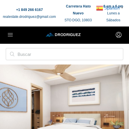
Carretera Hato
8 am a 6 pm
Spanish
▼
+1 849 266 6167
Nuevo
Lunes a
realestate.drodriguez@gmail.com
STO DGO, 10803
Sábados