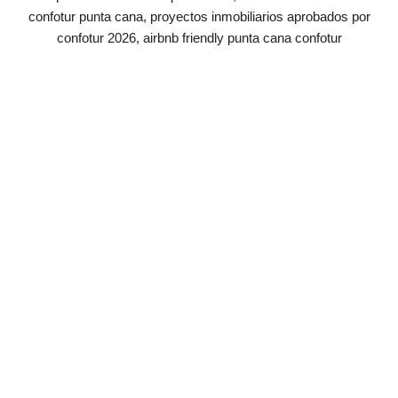
confotur punta cana, proyectos inmobiliarios aprobados por
confotur 2026, airbnb friendly punta cana confotur
Apartamento tipo Suite Hotelera, Apartamento Tipo Suite Hotelera
Premium, Apartamento 2 Habitaciones, Apartamento Suite 2
Habitaciones, Apartamento 3 Habitaciones, Ley Confotur,
Excension Fiscal, Proyecto con Fideicomiso, Proyecto Turistico,
Apartamento cerca de la playa en Punta Cana, Cruise On Land
Punta Cana, Cruise On Land, Fiduciaria La Nacional, COL, Pre
construcción de Condo hotel en Punta Cana, Apartamentos en
Venta en Punta Cana, Inversión Inmobiliaria en Punta Cana,
Cruise On Land un proyecto turistico y vacacional. #cruiseonland
#col #playasenpuntacana #apartamentospuntacana #invest
#investing #realestate #realtorspuntacana #danielrodriguez
#asesorinmobiliario #drre #drodriguezrealestate
#felizañonuevo2023 #feliz2023 #felizaño2023 #turismo
#aeropuertopuntacana #dominicanrepublic #usa #francia #europa
#canada