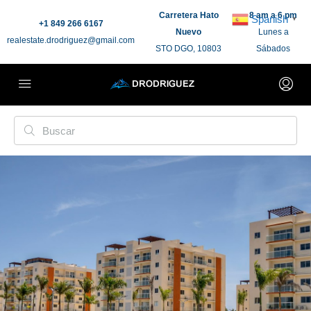
Carretera Hato
8 am a 6 pm
Spanish
▼
+1 849 266 6167
Nuevo
Lunes a
realestate.drodriguez@gmail.com
STO DGO, 10803
Sábados