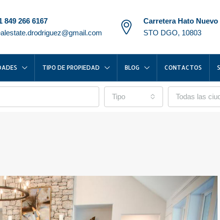
1 849 266 6167
Carretera Hato Nuevo
ealestate.drodriguez@gmail.com
STO DGO, 10803
DADES
TIPO DE PROPIEDAD
BLOG
CONTACTOS
Tipo
Todas las ci