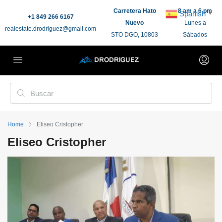
Carretera Hato
8 am a 6 pm
Spanish
▼
+1 849 266 6167
Nuevo
Lunes a
realestate.drodriguez@gmail.com
STO DGO, 10803
Sábados
Home
Eliseo Cristopher
Eliseo Cristopher