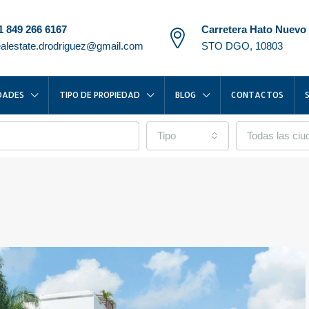
1 849 266 6167
Carretera Hato Nuevo
ealestate.drodriguez@gmail.com
STO DGO, 10803
DADES
TIPO DE PROPIEDAD
BLOG
CONTACTOS
Tipo
Todas las ci