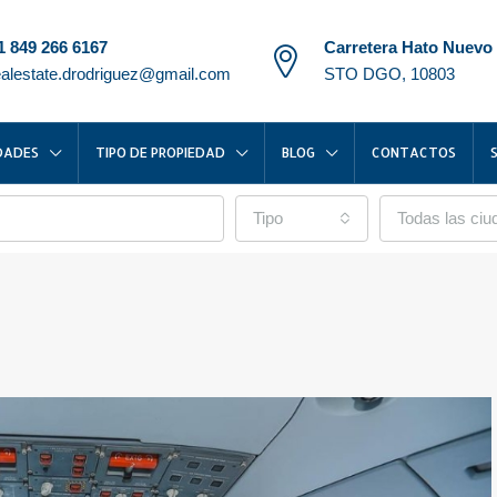
1 849 266 6167
Carretera Hato Nuevo
ealestate.drodriguez@gmail.com
STO DGO, 10803
DADES
TIPO DE PROPIEDAD
BLOG
CONTACTOS
Tipo
Todas las ci