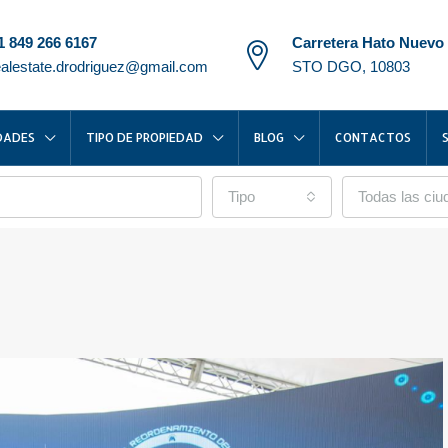
1 849 266 6167
Carretera Hato Nuevo
ealestate.drodriguez@gmail.com
STO DGO, 10803
DADES
TIPO DE PROPIEDAD
BLOG
CONTACTOS
Tipo
Todas las ci