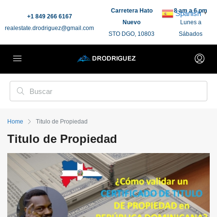
Carretera Hato
8 am a 6 pm
Spanish
▼
+1 849 266 6167
Nuevo
Lunes a
realestate.drodriguez@gmail.com
STO DGO, 10803
Sábados
Home
Titulo de Propiedad
Titulo de Propiedad