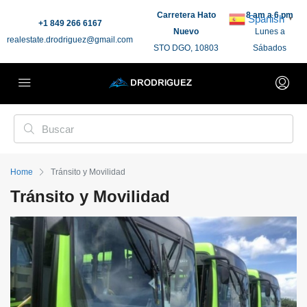
Carretera Hato
8 am a 6 pm
Spanish
▼
+1 849 266 6167
Nuevo
Lunes a
realestate.drodriguez@gmail.com
STO DGO, 10803
Sábados
Home
Tránsito y Movilidad
Tránsito y Movilidad