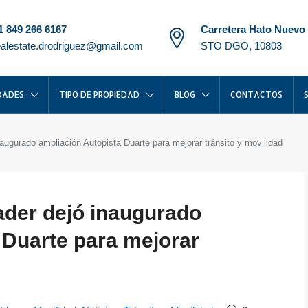
1 849 266 6167
Carretera Hato Nuevo
ealestate.drodriguez@gmail.com
STO DGO, 10803
DADES
TIPO DE PROPIEDAD
BLOG
CONTACTOS
naugurado ampliación Autopista Duarte para mejorar tránsito y movilidad
ader dejó inaugurado
 Duarte para mejorar