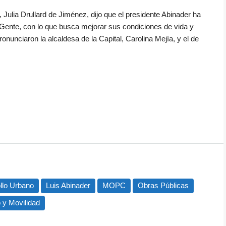
Julia Drullard de Jiménez, dijo que el presidente Abinader ha
Gente, con lo que busca mejorar sus condiciones de vida y
nunciaron la alcaldesa de la Capital, Carolina Mejía, y el de
are
llo Urbano
Luis Abinader
MOPC
Obras Públicas
o y Movilidad