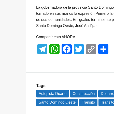
La gobernadora de la provincia Santo Domingo, 
tomado en sus manos la expresión Primero la 
de sus comunidades. En iguales términos se pro
Santo Domingo Oeste, José Andújar.
Compartir esto AHORA
Telegram
WhatsApp
Facebook
Twitter
Copy
Sh
Link
Tags
Autopista Duarte
Construcción
Desarro
Santo Domingo Oeste
Tránsito
Tránsit