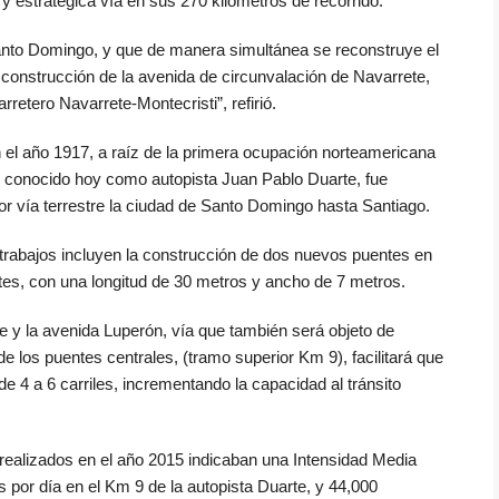
y estratégica vía en sus 270 kilómetros de recorrido.
Santo Domingo, y que de manera simultánea se reconstruye el
 construcción de la avenida de circunvalación de Navarrete,
rretero Navarrete-Montecristi”, refirió.
en el año 1917, a raíz de la primera ocupación norteamericana
, conocido hoy como autopista Juan Pablo Duarte, fue
or vía terrestre la ciudad de Santo Domingo hasta Santiago.
 trabajos incluyen la construcción de dos nuevos puentes en
tentes, con una longitud de 30 metros y ancho de 7 metros.
te y la avenida Luperón, vía que también será objeto de
e los puentes centrales, (tramo superior Km 9), facilitará que
e 4 a 6 carriles, incrementando la capacidad al tránsito
 realizados en el año 2015 indicaban una Intensidad Media
por día en el Km 9 de la autopista Duarte, y 44,000