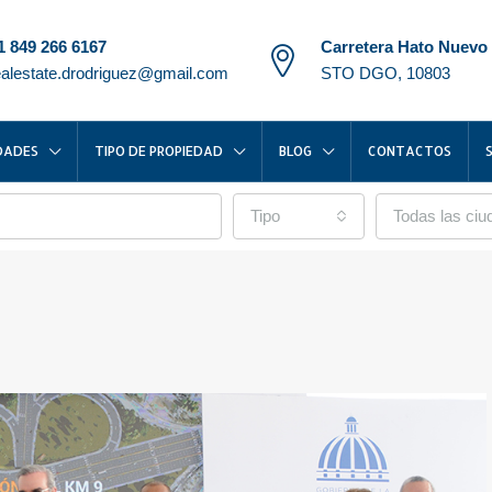
1 849 266 6167
Carretera Hato Nuevo
ealestate.drodriguez@gmail.com
STO DGO, 10803
DADES
TIPO DE PROPIEDAD
BLOG
CONTACTOS
Tipo
Todas las ci