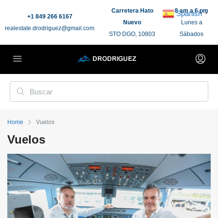
Carretera Hato
8 am a 6 pm
Spanish
▼
+1 849 266 6167
Nuevo
Lunes a
realestate.drodriguez@gmail.com
STO DGO, 10803
Sábados
Home
Vuelos
Vuelos