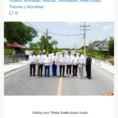
Urbano
,
Movilidad
,
Noticias
,
Novedades
,
Real Estate
,
Tránsito y Movilidad
0
Getting your
Trinity Audio
player ready...