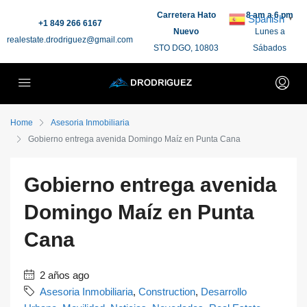
Carretera Hato
8 am a 6 pm
Spanish
▼
+1 849 266 6167
Nuevo
Lunes a
realestate.drodriguez@gmail.com
STO DGO, 10803
Sábados
Home
Asesoria Inmobiliaria
Gobierno entrega avenida Domingo Maíz en Punta Cana
Gobierno entrega avenida
Domingo Maíz en Punta
Cana
2 años ago
Asesoria Inmobiliaria
,
Construction
,
Desarrollo